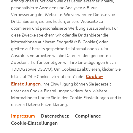
ermöglichen Funktionen wie das Laden externer Inhalte,
personalisierte Anzeigen und Analysen z. B. zur
Social Media
Verbesserung der Webseite. Wir verwenden Dienste von
Empfehlen Sie diese Seite gerne weiter
Drittanbietern, die uns helfen, unsere Webseite zu
optimieren und personalisierte Werbung auszuspielen. Für
diese Zwecke speichern wir oder die Drittanbieter die
Teilen auf facebook
Teilen auf x
Teilen auf xing
Teilen auf linkedin
Teilen auf whatsap
Informationen auf Ihrem Endgerät (z.B. Cookies) oder
greifen auf bereits gespeicherte Informationen zu. Im
Anschluss verarbeiten wir die Daten zu den genannten
Zwecken. Hierfür benötigen wir Ihre Einwilligungen (nach
TDDDG sowie DSGVO). Um Cookies zu aktivieren, klicken Sie
Cookie-
bitte auf "Alle Cookies akzeptieren" oder
Einstellungen
. Ihre Einwilligung können Sie jederzeit
unter den Cookie-Einstellungen widerrufen. Weitere
Impressum
Informationen finden Sie in den Cookie-Einstellungen und in
unserer Datenschutzerklärung.
Datenschutz
Impressum
Datenschutz
Compliance
Compliance
Cookie-Einstellungen
Cookie-Einstellungen